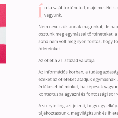
Í
rd a saját történeted, majd meséld is
vagyunk.
Nem nevezzük annak magunkat, de nap 
osztunk meg egymással történeteket, a
soha nem volt még ilyen fontos, hogy tö
ötleteinket.
Az ötlet a 21. század valutája.
Az információs korban, a tudásgazdaság
ezeket az ötleteket átadjuk egymásnak.
értékesebbé minket, ha képesek vagyunk 
kontextusba ágyazni és fontossági sorr
A storytelling azt jelenti, hogy egy elk
tájékoztassunk, megvilágítsunk és ihlete