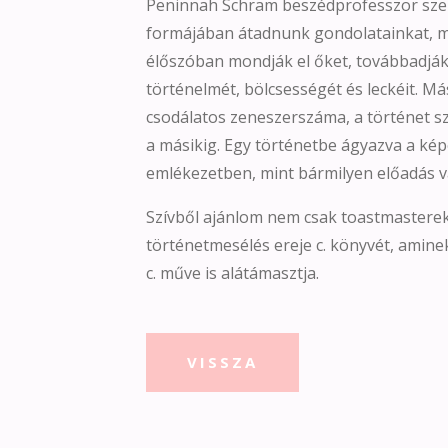
Peninnah Schram beszédprofesszor szer
formájában átadnunk gondolatainkat, m
élőszóban mondják el őket, továbbadják 
történelmét, bölcsességét és leckéit. M
csodálatos zeneszerszáma, a történet szá
a másikig. Egy történetbe ágyazva a k
emlékezetben, mint bármilyen előadás v
Szívből ajánlom nem csak toastmasterekn
történetmesélés ereje c. könyvét, amine
c. műve is alátámasztja.
VISSZA