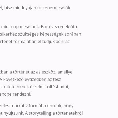
 el, hisz mindnyájan történetmesélők
mint nap mesélünk. Bár évezredek óta
 sikerhez szükséges képességek sorában
rténet formájában el tudjuk adni az
ban a történet az az eszköz, amellyel
 A következő évtizedben az tesz
ötleteinknek érzelmi töltést adni,
endbe rendezni.
épzelést narratív formába öntünk, hogy
t nyújtsunk. A storytelling a történetekről