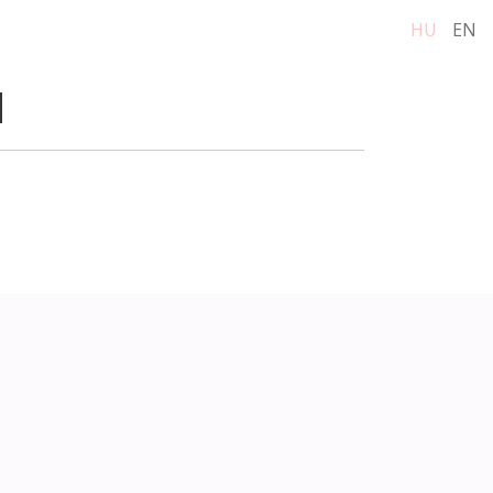
HU
EN
N