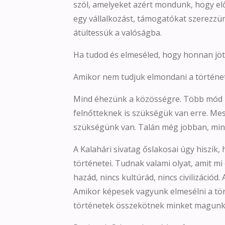
szól, amelyeket azért mondunk, hogy el
egy vállalkozást, támogatókat szerezzü
átültessük a valóságba.
Ha tudod és elmeséled, hogy honnan jötté
Amikor nem tudjuk elmondani a történet
Mind éhezünk a közösségre. Több mód k
felnőtteknek is szükségük van erre. Mes
szükségünk van. Talán még jobban, min
A Kalahári sivatag őslakosai úgy hiszik
történetei. Tudnak valami olyat, amit mi 
hazád, nincs kultúrád, nincs civilizációd
Amikor képesek vagyunk elmesélni a tör
történetek összekötnek minket magunk