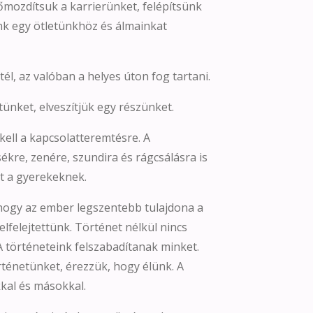
őmozdítsuk a karrierünket, felépítsünk
nk egy ötletünkhöz és álmainkat
l, az valóban a helyes úton fog tartani.
ünket, elveszítjük egy részünket.
ell a kapcsolatteremtésre. A
ékre, zenére, szundira és rágcsálásra is
t a gyerekeknek.
, hogy az ember legszentebb tulajdona a
elfelejtettünk. Történet nélkül nincs
. A történeteink felszabadítanak minket.
ténetünket, érezzük, hogy élünk. A
kal és másokkal.