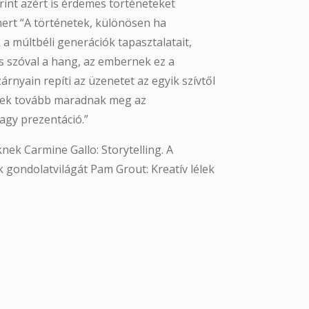
int azért is érdemes történeteket
ert “A történetek, különösen ha
a múltbéli generációk tapasztalatait,
ás szóval a hang, az embernek ez a
rnyain repíti az üzenetet az egyik szívtől
épek tovább maradnak meg az
agy prezentáció.”
ek Carmine Gallo: Storytelling. A
k gondolatvilágát Pam Grout: Kreatív lélek